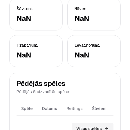
Šāvieni
Nāves
NaN
NaN
Trāpījumi
Ievainojumi
NaN
NaN
Pēdējās spēles
Pēdējās 5 aizvadītās spēles
Spēle
Datums
Reitings
Šāvieni
Trāpīj
Visas spēles