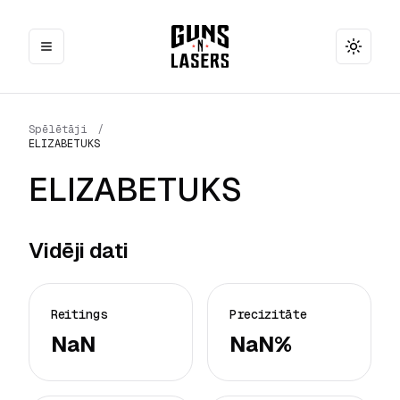
Toggle
Spēlētāji
/
ELIZABETUKS
ELIZABETUKS
Vidēji dati
Reitings
Precizitāte
NaN
NaN%