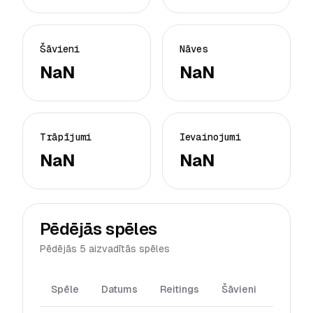
Šāvieni
Nāves
NaN
NaN
Trāpījumi
Ievainojumi
NaN
NaN
Pēdējās spēles
Pēdējās 5 aizvadītās spēles
Spēle
Datums
Reitings
Šāvieni
Trāpīj