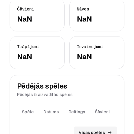
Šāvieni
Nāves
NaN
NaN
Trāpījumi
Ievainojumi
NaN
NaN
Pēdējās spēles
Pēdējās 5 aizvadītās spēles
Spēle
Datums
Reitings
Šāvieni
Trāpīj
Visas spēles