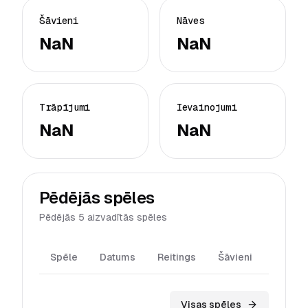
Šāvieni
Nāves
NaN
NaN
Trāpījumi
Ievainojumi
NaN
NaN
Pēdējās spēles
Pēdējās 5 aizvadītās spēles
Spēle
Datums
Reitings
Šāvieni
Trāpīj
Visas spēles