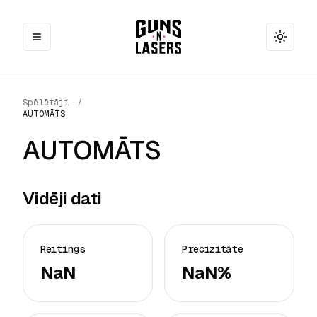
Toggle
Spēlētāji
/
AUTOMĀTS
AUTOMĀTS
Vidēji dati
Reitings
Precizitāte
NaN
NaN%