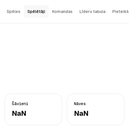
Spēles
Spēlētāji
Komandas
Līderu tabula
Pieteik
Šāvieni
Nāves
NaN
NaN