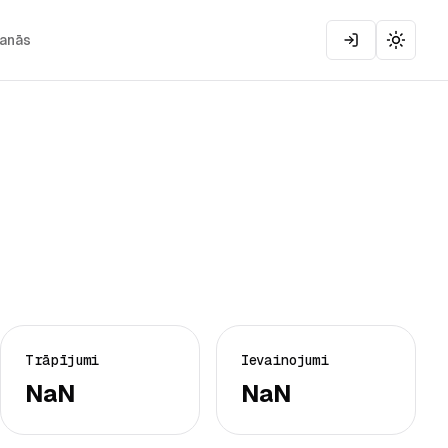
šanās
Toggle
Trāpījumi
Ievainojumi
NaN
NaN