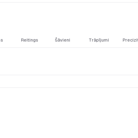
ms
Reitings
Šāvieni
Trāpījumi
Precizi