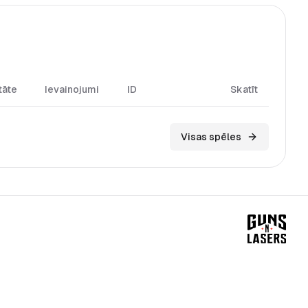
tāte
Ievainojumi
ID
Skatīt
Visas spēles