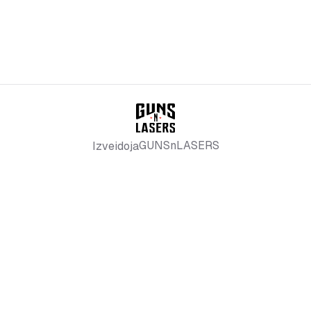
GUNSnLASERS
Izveidoja