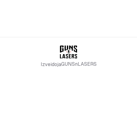
GUNSnLASERS
Izveidoja