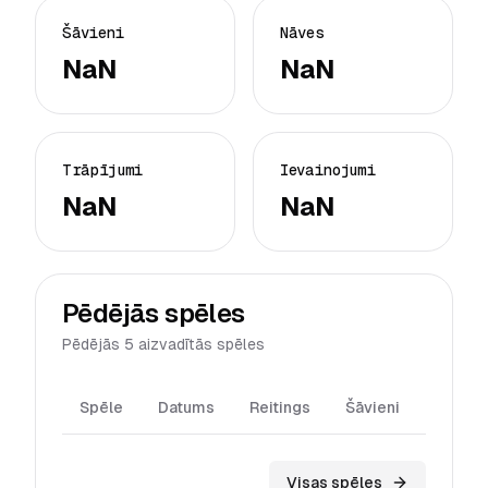
Šāvieni
Nāves
NaN
NaN
Trāpījumi
Ievainojumi
NaN
NaN
Pēdējās spēles
Pēdējās 5 aizvadītās spēles
Spēle
Datums
Reitings
Šāvieni
Trāpīj
Visas spēles