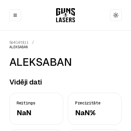
Toggle
Spēlētāji
/
ALEKSABAN
ALEKSABAN
Vidēji dati
Reitings
Precizitāte
NaN
NaN%