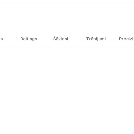
ms
Reitings
Šāvieni
Trāpījumi
Precizi