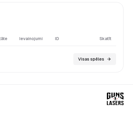
tāte
Ievainojumi
ID
Skatīt
Visas spēles