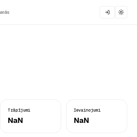
šanās
Toggle
Trāpījumi
Ievainojumi
NaN
NaN