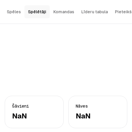
Spēles
Spēlētāji
Komandas
Līderu tabula
Pieteik
Šāvieni
Nāves
NaN
NaN