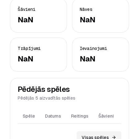
Šāvieni
Nāves
NaN
NaN
Trāpījumi
Ievainojumi
NaN
NaN
Pēdējās spēles
Pēdējās 5 aizvadītās spēles
Spēle
Datums
Reitings
Šāvieni
Trāpīj
Visas spēles