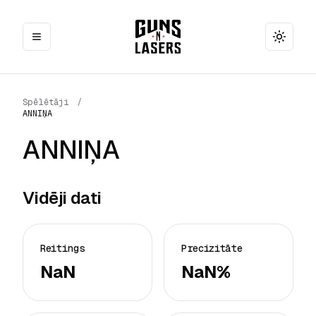
Toggle
Spēlētāji
/
ANNIŅA
ANNIŅA
Vidēji dati
Reitings
Precizitāte
NaN
NaN%