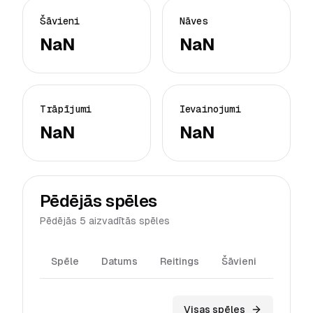
Šāvieni
Nāves
NaN
NaN
Trāpījumi
Ievainojumi
NaN
NaN
Pēdējās spēles
Pēdējās 5 aizvadītās spēles
Spēle
Datums
Reitings
Šāvieni
Trāpīj
Visas spēles