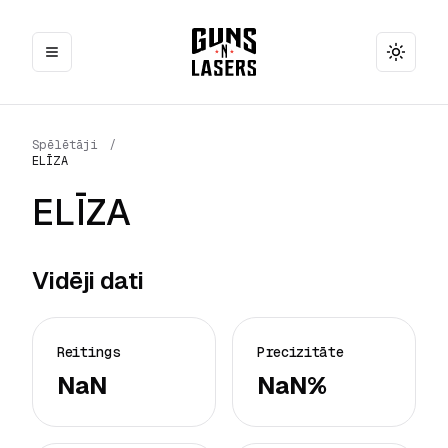
Toggle
Spēlētāji
/
ELĪZA
ELĪZA
Vidēji dati
Reitings
Precizitāte
NaN
NaN%