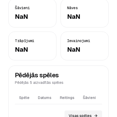
Šāvieni
Nāves
NaN
NaN
Trāpījumi
Ievainojumi
NaN
NaN
Pēdējās spēles
Pēdējās 5 aizvadītās spēles
Spēle
Datums
Reitings
Šāvieni
Trāpīj
Visas spēles