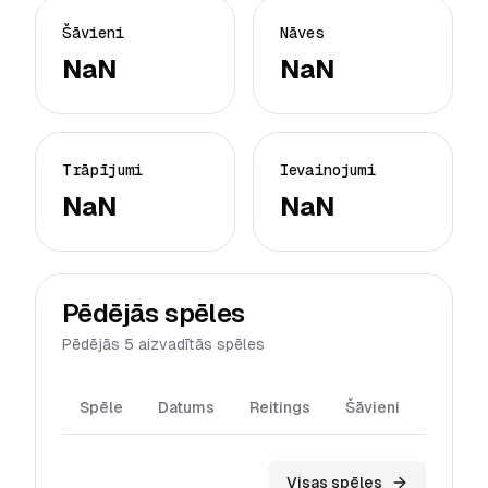
Šāvieni
Nāves
NaN
NaN
Trāpījumi
Ievainojumi
NaN
NaN
Pēdējās spēles
Pēdējās 5 aizvadītās spēles
Spēle
Datums
Reitings
Šāvieni
Trāpīj
Visas spēles