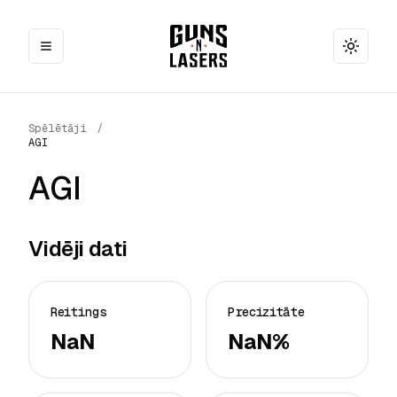
Toggle
Spēlētāji
/
AGI
AGI
Vidēji dati
Reitings
Precizitāte
NaN
NaN%