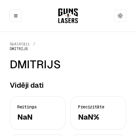
Toggle
Spēlētāji
/
DMITRIJS
DMITRIJS
Vidēji dati
Reitings
Precizitāte
NaN
NaN%