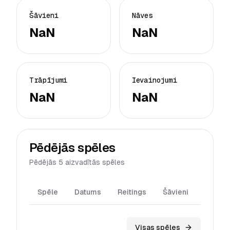
Šāvieni
Nāves
NaN
NaN
Trāpījumi
Ievainojumi
NaN
NaN
Pēdējās spēles
Pēdējās 5 aizvadītās spēles
Spēle
Datums
Reitings
Šāvieni
Trāpīj
Visas spēles