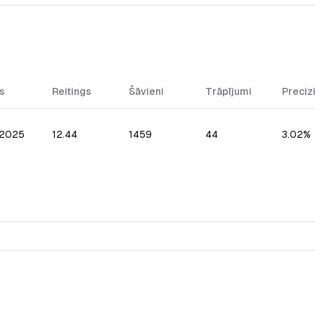
s
Reitings
Šāvieni
Trāpījumi
Preciz
.2025
12.44
1459
44
3.02%