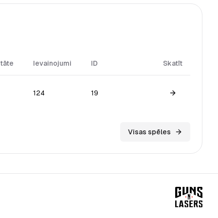
itāte
Ievainojumi
ID
Skatīt
124
19
View game
Visas spēles