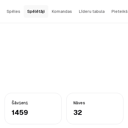
Spēles
Spēlētāji
Komandas
Līderu tabula
Pieteik
Šāvieni
Nāves
1459
32