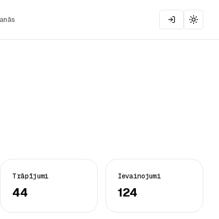
šanās
Toggle
Trāpījumi
Ievainojumi
44
124