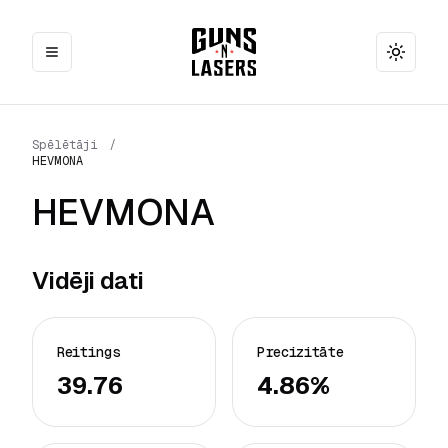
Toggle
Spēlētāji
/
HEVMONA
HEVMONA
Vidēji dati
Reitings
Precizitāte
39.76
4.86%