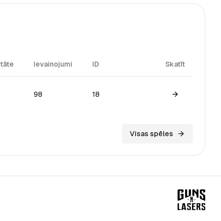
itāte
Ievainojumi
ID
Skatīt
98
18
View game
Visas spēles