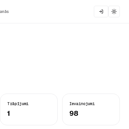
šanās
Toggle
Trāpījumi
Ievainojumi
1
98