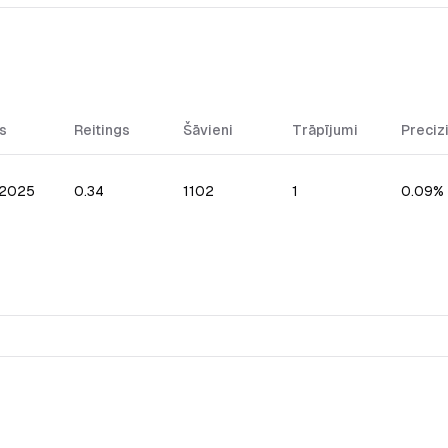
s
Reitings
Šāvieni
Trāpījumi
Preciz
.2025
0.34
1102
1
0.09%