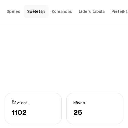
Spēles
Spēlētāji
Komandas
Līderu tabula
Pieteik
Šāvieni
Nāves
1102
25