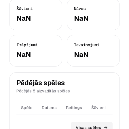
Šāvieni
Nāves
NaN
NaN
Trāpījumi
Ievainojumi
NaN
NaN
Pēdējās spēles
Pēdējās 5 aizvadītās spēles
Spēle
Datums
Reitings
Šāvieni
Trāpīj
Visas spēles