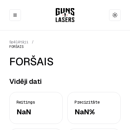
Toggle
Spēlētāji
/
FORŠAIS
FORŠAIS
Vidēji dati
Reitings
Precizitāte
NaN
NaN%