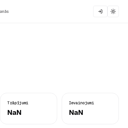
šanās
Toggle
Trāpījumi
Ievainojumi
NaN
NaN