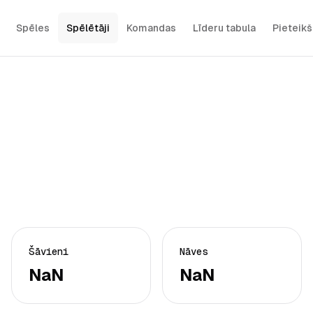
Spēles
Spēlētāji
Komandas
Līderu tabula
Pieteik
Šāvieni
Nāves
NaN
NaN