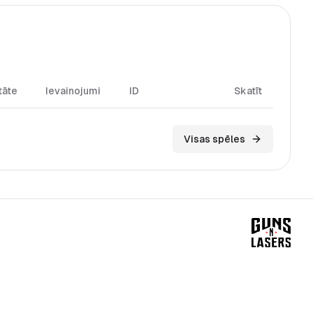
tāte
Ievainojumi
ID
Skatīt
Visas spēles