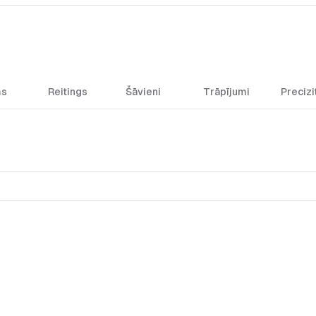
ms
Reitings
Šāvieni
Trāpījumi
Precizi