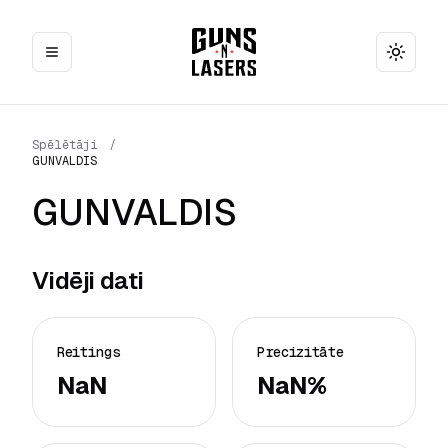
Toggle
Spēlētāji
/
GUNVALDIS
GUNVALDIS
Vidēji dati
Reitings
Precizitāte
NaN
NaN%