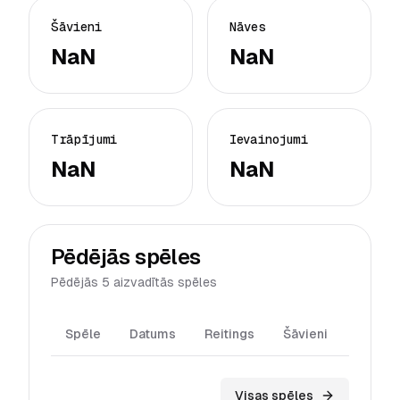
Šāvieni
Nāves
NaN
NaN
Trāpījumi
Ievainojumi
NaN
NaN
Pēdējās spēles
Pēdējās 5 aizvadītās spēles
Spēle
Datums
Reitings
Šāvieni
Trāpīj
Visas spēles