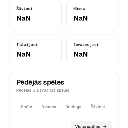
Šāvieni
Nāves
NaN
NaN
Trāpījumi
Ievainojumi
NaN
NaN
Pēdējās spēles
Pēdējās 5 aizvadītās spēles
Spēle
Datums
Reitings
Šāvieni
Trāpīj
Visas spēles