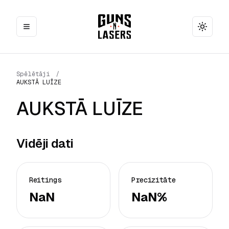
Toggle
Spēlētāji
/
AUKSTĀ LUĪZE
AUKSTĀ LUĪZE
Vidēji dati
Reitings
Precizitāte
NaN
NaN%