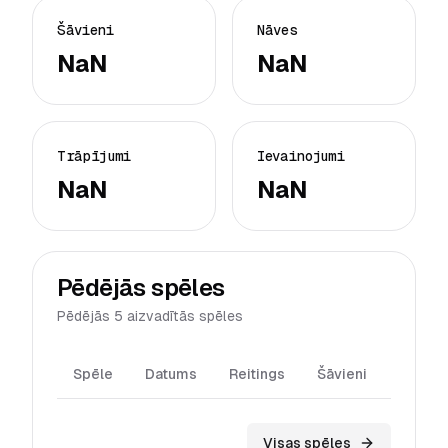
Šāvieni
Nāves
NaN
NaN
Trāpījumi
Ievainojumi
NaN
NaN
Pēdējās spēles
Pēdējās 5 aizvadītās spēles
Spēle
Datums
Reitings
Šāvieni
Trāpīj
Visas spēles