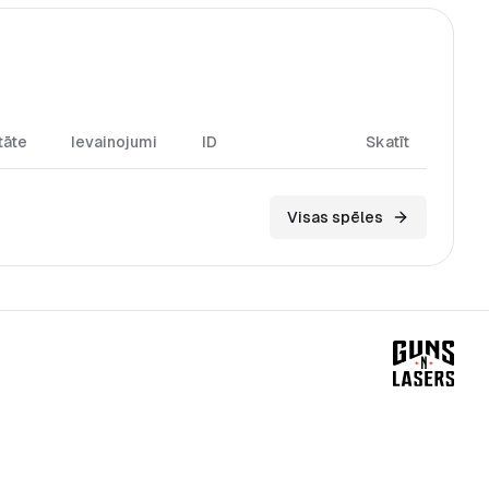
tāte
Ievainojumi
ID
Skatīt
Visas spēles