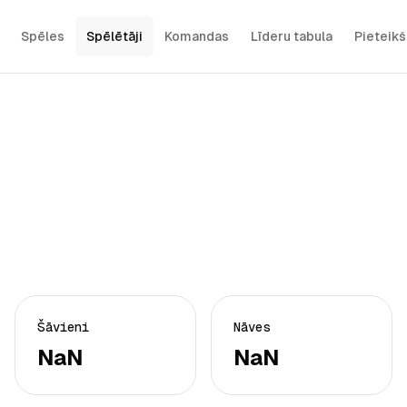
Spēles
Spēlētāji
Komandas
Līderu tabula
Pieteik
Šāvieni
Nāves
NaN
NaN