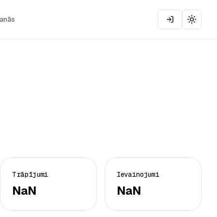
šanās
Toggle
Trāpījumi
Ievainojumi
NaN
NaN