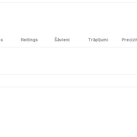
ms
Reitings
Šāvieni
Trāpījumi
Precizi