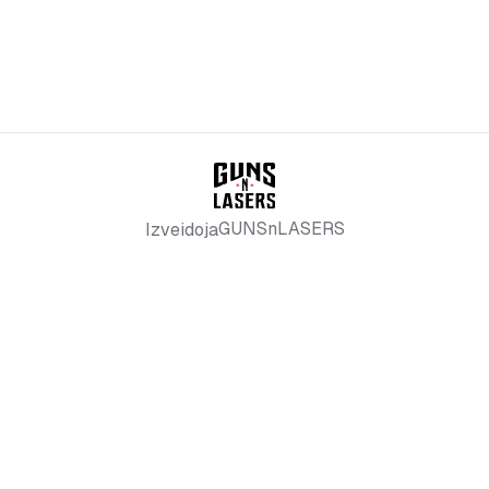
GUNSnLASERS
Izveidoja