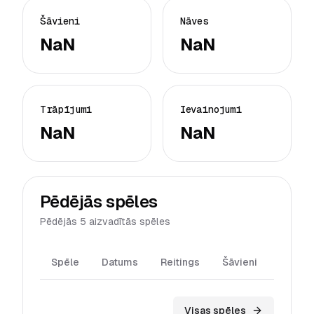
Šāvieni
Nāves
NaN
NaN
Trāpījumi
Ievainojumi
NaN
NaN
Pēdējās spēles
Pēdējās 5 aizvadītās spēles
Spēle
Datums
Reitings
Šāvieni
Trāpīj
Visas spēles