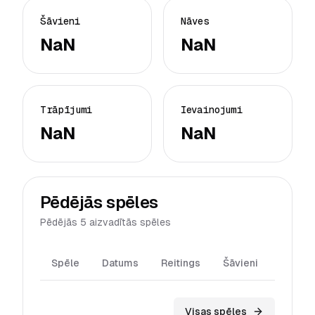
Šāvieni
Nāves
NaN
NaN
Trāpījumi
Ievainojumi
NaN
NaN
Pēdējās spēles
Pēdējās 5 aizvadītās spēles
Spēle
Datums
Reitings
Šāvieni
Trāpīj
Visas spēles