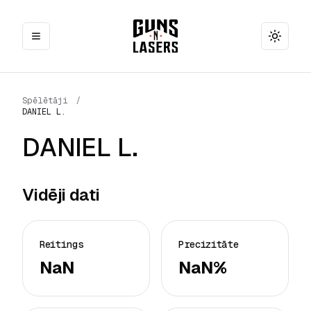
Toggle
Spēlētāji
/
DANIEL L.
DANIEL L.
Vidēji dati
Reitings
Precizitāte
NaN
NaN%