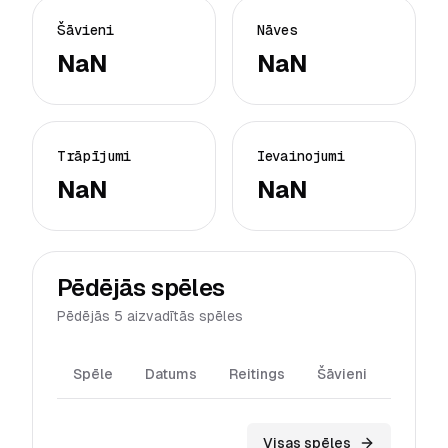
Šāvieni
Nāves
NaN
NaN
Trāpījumi
Ievainojumi
NaN
NaN
Pēdējās spēles
Pēdējās 5 aizvadītās spēles
Spēle
Datums
Reitings
Šāvieni
Trāpīj
Visas spēles