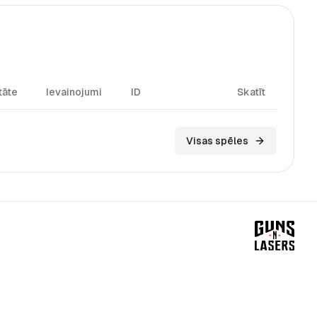
tāte
Ievainojumi
ID
Skatīt
Visas spēles