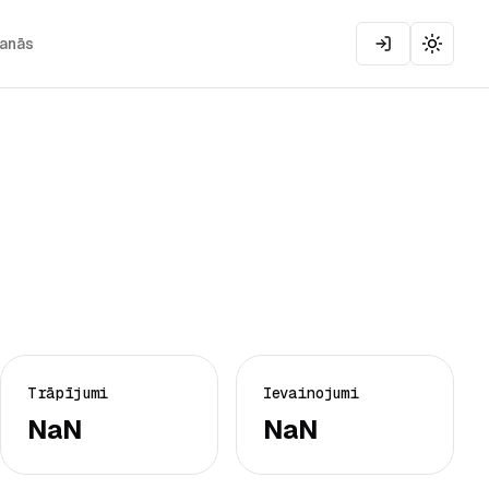
šanās
Toggle
Trāpījumi
Ievainojumi
NaN
NaN