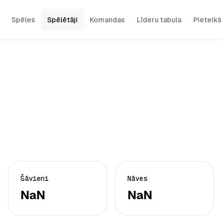
Spēles
Spēlētāji
Komandas
Līderu tabula
Pieteik
Šāvieni
Nāves
NaN
NaN