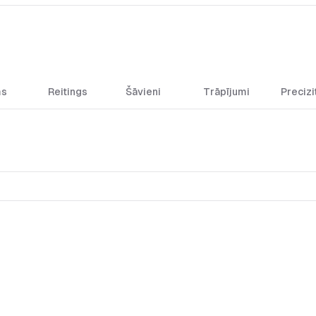
ms
Reitings
Šāvieni
Trāpījumi
Precizi