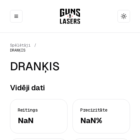
Toggle
Spēlētāji
/
DRANĶIS
DRANĶIS
Vidēji dati
Reitings
Precizitāte
NaN
NaN%