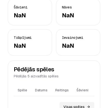
Šāvieni
Nāves
NaN
NaN
Trāpījumi
Ievainojumi
NaN
NaN
Pēdējās spēles
Pēdējās 5 aizvadītās spēles
Spēle
Datums
Reitings
Šāvieni
Trāpīj
Visas spēles