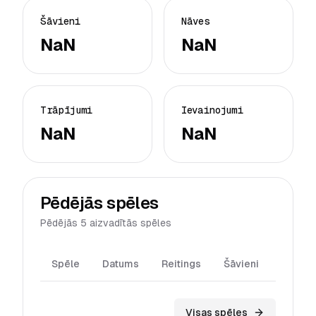
Šāvieni
Nāves
NaN
NaN
Trāpījumi
Ievainojumi
NaN
NaN
Pēdējās spēles
Pēdējās 5 aizvadītās spēles
Spēle
Datums
Reitings
Šāvieni
Trāpīj
Visas spēles