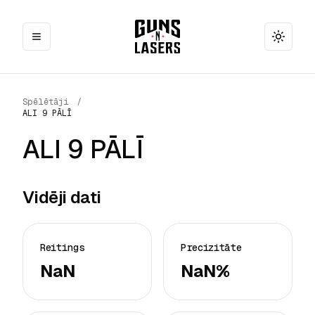
Toggle
Spēlētāji
/
ALI 9 PĀLĪ
ALI 9 PĀLĪ
Vidēji dati
Reitings
Precizitāte
NaN
NaN%