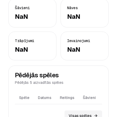
Šāvieni
Nāves
NaN
NaN
Trāpījumi
Ievainojumi
NaN
NaN
Pēdējās spēles
Pēdējās 5 aizvadītās spēles
Spēle
Datums
Reitings
Šāvieni
Trāpīj
Visas spēles