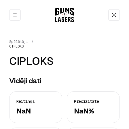
Toggle
Spēlētāji
/
CIPLOKS
CIPLOKS
Vidēji dati
Reitings
Precizitāte
NaN
NaN%