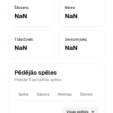
Šāvieni
Nāves
NaN
NaN
Trāpījumi
Ievainojumi
NaN
NaN
Pēdējās spēles
Pēdējās 5 aizvadītās spēles
Spēle
Datums
Reitings
Šāvieni
Trāpīj
Visas spēles