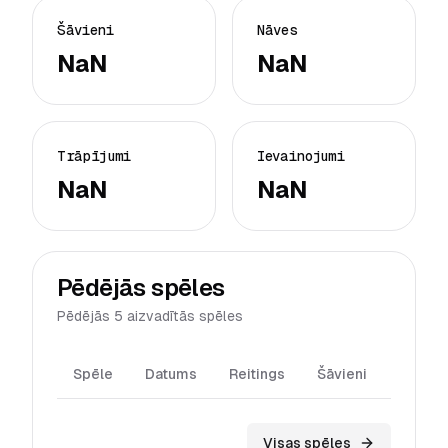
Šāvieni
Nāves
NaN
NaN
Trāpījumi
Ievainojumi
NaN
NaN
Pēdējās spēles
Pēdējās 5 aizvadītās spēles
Spēle
Datums
Reitings
Šāvieni
Trāpīj
Visas spēles