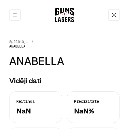
Toggle
Spēlētāji
/
ANABELLA
ANABELLA
Vidēji dati
Reitings
Precizitāte
NaN
NaN%