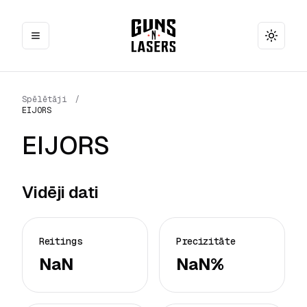
Toggle
Spēlētāji
/
EIJORS
EIJORS
Vidēji dati
Reitings
Precizitāte
NaN
NaN%