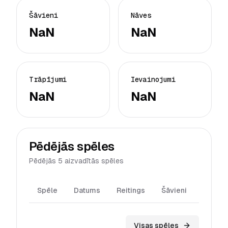
Šāvieni
Nāves
NaN
NaN
Trāpījumi
Ievainojumi
NaN
NaN
Pēdējās spēles
Pēdējās 5 aizvadītās spēles
Spēle
Datums
Reitings
Šāvieni
Trāpīj
Visas spēles