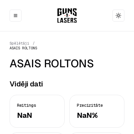
Toggle
Spēlētāji
/
ASAIS ROLTONS
ASAIS ROLTONS
Vidēji dati
Reitings
Precizitāte
NaN
NaN%