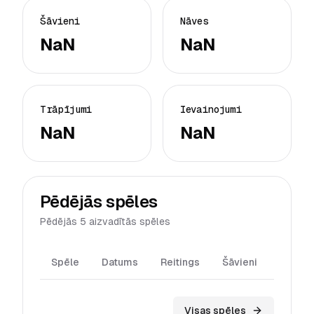
Šāvieni
Nāves
NaN
NaN
Trāpījumi
Ievainojumi
NaN
NaN
Pēdējās spēles
Pēdējās 5 aizvadītās spēles
Spēle
Datums
Reitings
Šāvieni
Trāpīj
Visas spēles