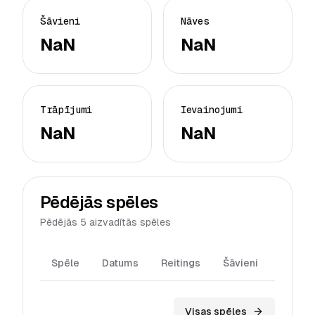
Šāvieni
Nāves
NaN
NaN
Trāpījumi
Ievainojumi
NaN
NaN
Pēdējās spēles
Pēdējās 5 aizvadītās spēles
Spēle
Datums
Reitings
Šāvieni
Trāpīj
Visas spēles