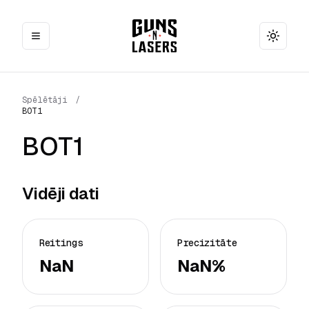
Toggle
Spēlētāji
/
BOT1
BOT1
Vidēji dati
Reitings
Precizitāte
NaN
NaN%