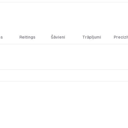
ms
Reitings
Šāvieni
Trāpījumi
Precizi