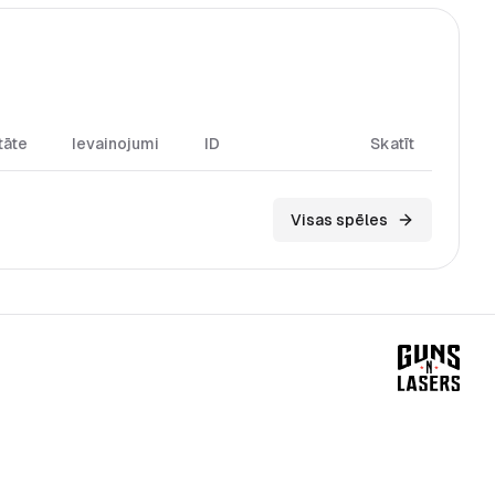
tāte
Ievainojumi
ID
Skatīt
Visas spēles