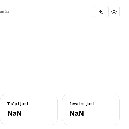
šanās
Toggle
Trāpījumi
Ievainojumi
NaN
NaN