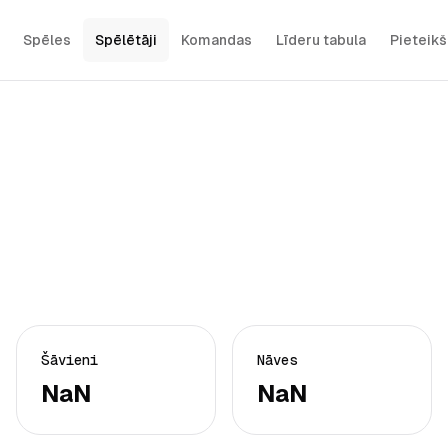
Spēles
Spēlētāji
Komandas
Līderu tabula
Pieteik
Šāvieni
Nāves
NaN
NaN