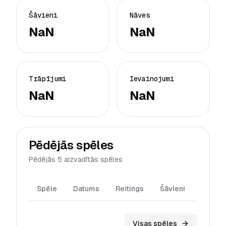
Šāvieni
Nāves
NaN
NaN
Trāpījumi
Ievainojumi
NaN
NaN
Pēdējās spēles
Pēdējās 5 aizvadītās spēles
Spēle
Datums
Reitings
Šāvieni
Trāpīj
Visas spēles