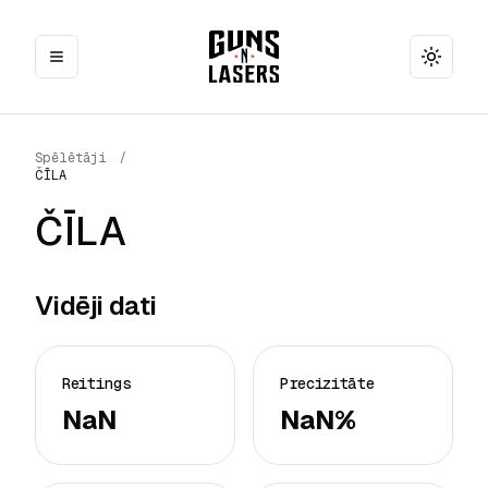
Toggle
Spēlētāji
/
ČĪLA
ČĪLA
Vidēji dati
Reitings
Precizitāte
NaN
NaN%