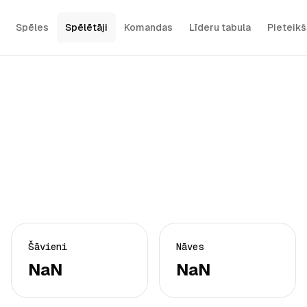
Spēles
Spēlētāji
Komandas
Līderu tabula
Pieteik
Šāvieni
Nāves
NaN
NaN