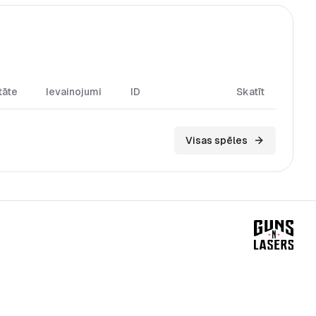
tāte
Ievainojumi
ID
Skatīt
Visas spēles