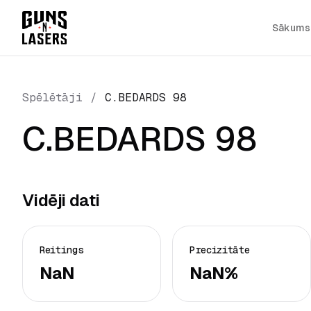
Sākums
Spēlētāji
/
C.BEDARDS 98
C.BEDARDS 98
Vidēji dati
Reitings
Precizitāte
NaN
NaN%