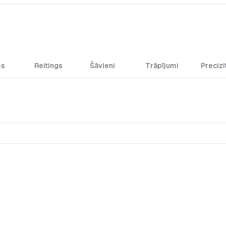
ms
Reitings
Šāvieni
Trāpījumi
Precizi