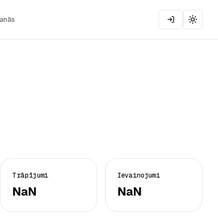
šanās
Toggle
Trāpījumi
Ievainojumi
NaN
NaN