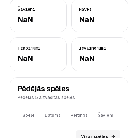
Šāvieni
Nāves
NaN
NaN
Trāpījumi
Ievainojumi
NaN
NaN
Pēdējās spēles
Pēdējās 5 aizvadītās spēles
Spēle
Datums
Reitings
Šāvieni
Trāpīj
Visas spēles