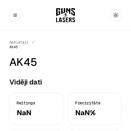
Toggle
Spēlētāji
/
AK45
AK45
Vidēji dati
Reitings
Precizitāte
NaN
NaN%