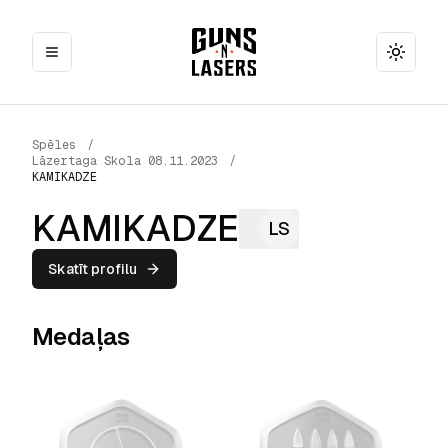
Toggle
Spēles
/
Lāzertaga Skola 08.11.2023
/
KAMIKADZE
KAMIKADZE
LS
Skatīt profilu
Medaļas