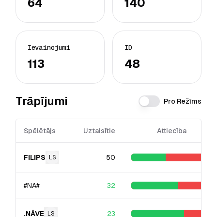
64
140
Ievainojumi
ID
113
48
Trāpījumi
Pro Režīms
Spēlētājs
Uztaisītie
Attiecība
FILIPS
50
LS
#NA#
32
.NĀVE
23
LS