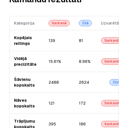
Kategorija
Uzvarētājs
Sarkanā
Zilā
Kopējais
139
81
Sarkanā
reitings
Vidējā
15.61%
8.96%
Sarkanā
precizitāte
Šāvienu
2488
2624
Zilā
kopskaits
Nāves
121
172
Sarkanā
kopskaits
Trāpījumu
395
186
Sarkanā
kopskaits