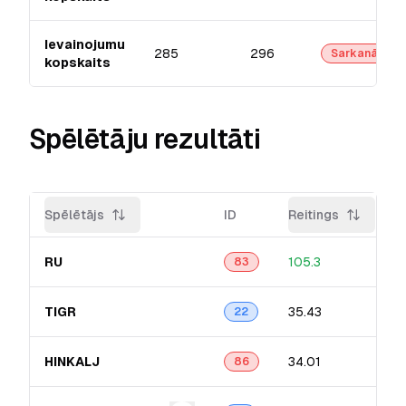
Ievainojumu
285
296
Sarkanā
kopskaits
Spēlētāju rezultāti
Spēlētājs
ID
Reitings
RU
105.3
83
TIGR
35.43
22
HINKALJ
34.01
86