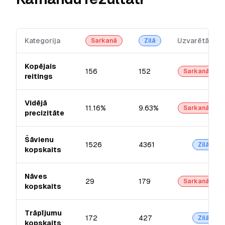
Kategorija
Uzvarētājs
Sarkanā
Zilā
Kopējais
156
152
Sarkanā
reitings
Vidējā
11.16%
9.63%
Sarkanā
precizitāte
Šāvienu
1526
4361
Zilā
kopskaits
Nāves
29
179
Sarkanā
kopskaits
Trāpījumu
172
427
Zilā
kopskaits