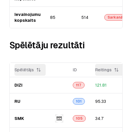
Ievainojumu
85
514
Sarkanā
kopskaits
Spēlētāju rezultāti
Spēlētājs
ID
Reitings
DIZI
121.81
117
RU
95.33
101
SMK
34.7
105