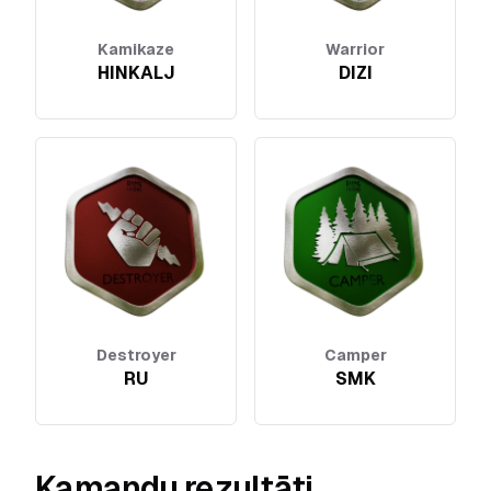
Kamikaze
Warrior
HINKALJ
DIZI
Destroyer
Camper
RU
SMK
Kamandu rezultāti