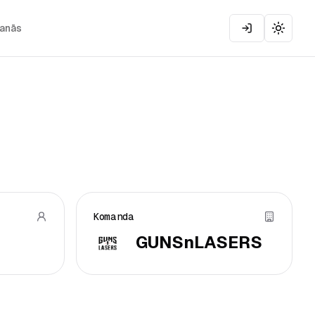
šanās
Toggle
Komanda
GUNSnLASERS