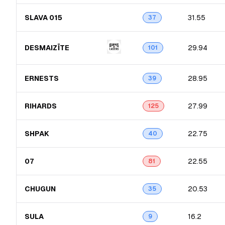
SLAVA 015
31.55
37
DESMAIZĪTE
29.94
101
ERNESTS
28.95
39
RIHARDS
27.99
125
SHPAK
22.75
40
07
22.55
81
CHUGUN
20.53
35
SULA
16.2
9