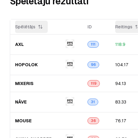
Spēlētāju rezultāti
Spēlētājs
ID
Reitings
AXL
118.9
111
HOPOLOK
104.17
96
MIXERIS
94.13
119
NĀVE
83.33
31
MOUSE
76.17
36