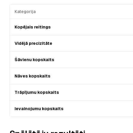
Kategorija
Kopējais reitings
Vidējā precizitāte
Šāvienu kopskaits
Nāves kopskaits
Trāpījumu kopskaits
Ievainojumu kopskaits