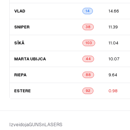
VLAD
14.66
14
SNIPER
11.39
38
SĪKĀ
11.04
103
MARTA UBIJCA
10.07
44
RIEPA
9.64
88
ESTERE
0.98
92
GUNSnLASERS
Izveidoja