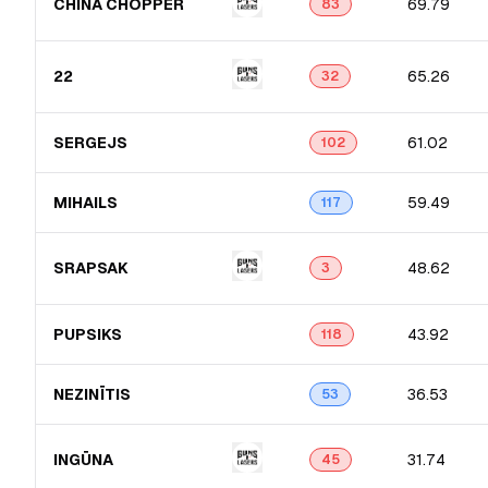
CHINA CHOPPER
69.79
83
22
65.26
32
SERGEJS
61.02
102
MIHAILS
59.49
117
SRAPSAK
48.62
3
PUPSIKS
43.92
118
NEZINĪTIS
36.53
53
INGŪNA
31.74
45