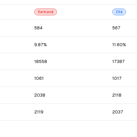
Sarkanā
Zilā
584
567
9.87%
11.60%
18558
17387
1061
1017
2038
2118
2119
2037