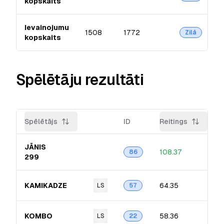
kopskaits
Ievainojumu
1508
1772
Zilā
kopskaits
Spēlētāju rezultāti
Spēlētājs
ID
Reitings
JĀNIS
108.37
86
299
KAMIKADZE
64.35
LS
57
KOMBO
58.36
LS
22