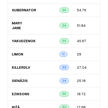
GUBERNATOR
54.76
90
MARY
51.84
54
JANE
YAKUDZENOK
45.67
50
LIMON
29
11
KILLERDLV
27.04
89
SIENĀZIS
25.18
24
EZIKSONS
18.72
55
RIŽĀ
17.68
80