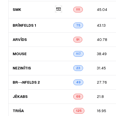
SMK
45.04
111
BRĪNFELDS 1
43.13
75
ARVĪDS
40.78
91
MOUSE
38.49
117
NEZINĪTIS
31.45
23
BR─¬NFELDS 2
27.76
49
JĒKABS
21.8
69
TRIŠA
16.95
125