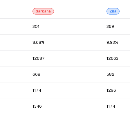
Sarkanā
Zilā
301
369
8.68%
9.93%
12687
12663
668
582
1174
1296
1346
1174