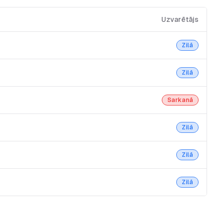
Uzvarētājs
Zilā
Zilā
Sarkanā
Zilā
Zilā
Zilā