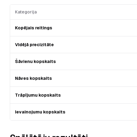
Kategorija
Kopējais reitings
Vidējā precizitāte
Šāvienu kopskaits
Nāves kopskaits
Trāpījumu kopskaits
Ievainojumu kopskaits