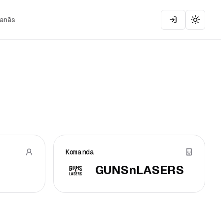
šanās
Toggle
Komanda
GUNSnLASERS