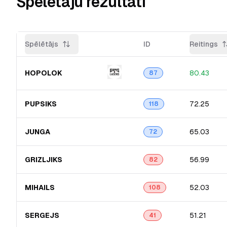
Spēlētāju rezultāti
Spēlētājs
ID
Reitings
HOPOLOK
80.43
87
PUPSIKS
72.25
118
JUNGA
65.03
72
GRIZLJIKS
56.99
82
MIHAILS
52.03
108
SERGEJS
51.21
41