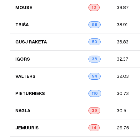
MOUSE
39.87
10
TRIŠA
38.91
86
GUSJ RAKETA
36.83
50
IGORS
32.37
38
VALTERS
32.03
94
PIETURNIEKS
30.73
118
NAGLA
30.5
39
JEMUURIS
29.76
14