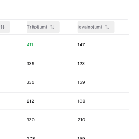
Trāpījumi
Ievainojumi
411
147
336
123
336
159
212
108
330
210
278
159