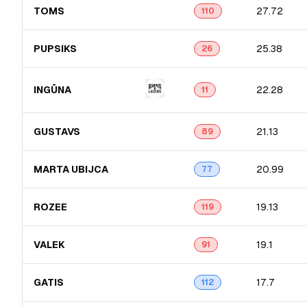
TOMS
27.72
110
PUPSIKS
25.38
26
INGŪNA
22.28
11
GUSTAVS
21.13
89
MARTA UBIJCA
20.99
77
ROZEE
19.13
119
VALEK
19.1
91
GATIS
17.7
112