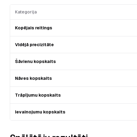
Kategorija
Kopējais reitings
Vidējā precizitāte
Šāvienu kopskaits
Nāves kopskaits
Trāpījumu kopskaits
Ievainojumu kopskaits