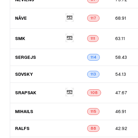
NĀVE
68.91
117
SMK
63.11
111
SERGEJS
58.43
114
SDVSKY
54.13
113
SRAPSAK
47.67
108
MIHAILS
46.91
115
RALFS
42.92
88