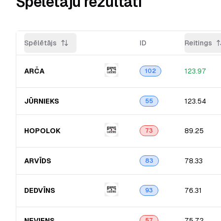
Spēlētāju rezultāti
Spēlētājs
ID
Reitings
ARČA
123.97
102
JŪRNIEKS
123.54
55
HOPOLOK
89.25
73
ARVĪDS
78.33
83
DEDVĪNS
76.31
93
NEVIENS
75.72
57