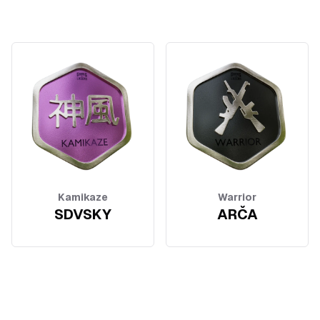
Kamikaze
Warrior
SDVSKY
ARČA