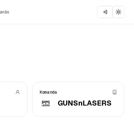
šanās
Toggle
Komanda
GUNSnLASERS