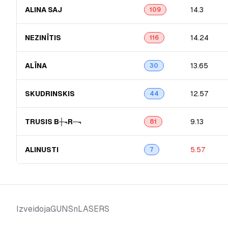
ALINA SAJ
14.3
109
NEZINĪTIS
14.24
116
ALĪNA
13.65
30
SKUDRINSKIS
12.57
44
TRUSIS B┼¬R─¬
9.13
81
ALINUSTI
5.57
7
GUNSnLASERS
Izveidoja