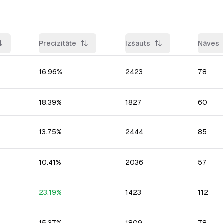
Precizitāte
Izšauts
Nāves
16.96
%
2423
78
18.39
%
1827
60
13.75
%
2444
85
10.41
%
2036
57
23.19
%
1423
112
15.37
%
1809
78