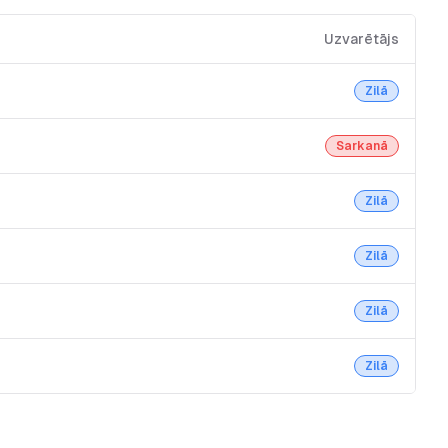
Uzvarētājs
Zilā
Sarkanā
Zilā
Zilā
Zilā
Zilā