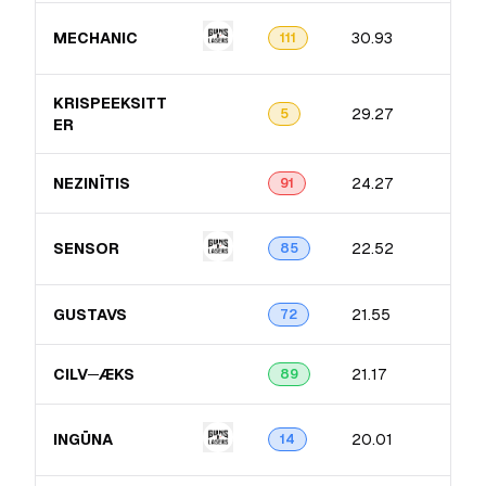
MECHANIC
30.93
111
KRISPEEKSITT​
29.27
5
ER
NEZINĪTIS
24.27
91
SENSOR
22.52
85
GUSTAVS
21.55
72
CILV─ÆKS
21.17
89
INGŪNA
20.01
14