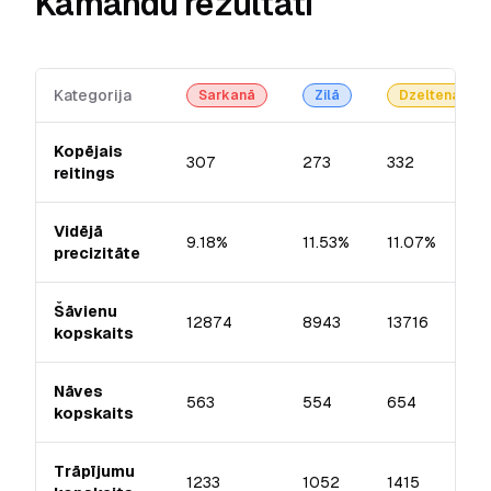
Kamandu rezultāti
Kategorija
Sarkanā
Zilā
Dzeltenā
Kopējais
307
273
332
reitings
Vidējā
9.18%
11.53%
11.07%
precizitāte
Šāvienu
12874
8943
13716
kopskaits
Nāves
563
554
654
kopskaits
Trāpījumu
1233
1052
1415