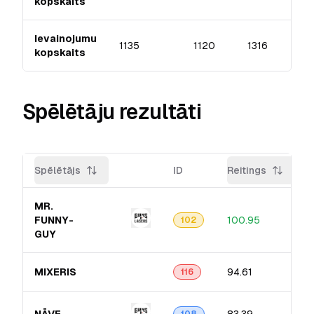
kopskaits
Ievainojumu
1135
1120
1316
kopskaits
Spēlētāju rezultāti
Spēlētājs
ID
Reitings
MR.
FUNNY-
100.95
102
GUY
MIXERIS
94.61
116