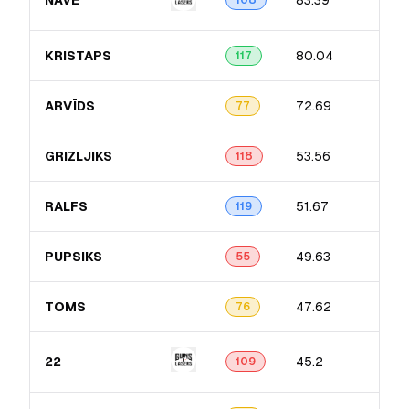
NĀVE
83.39
108
KRISTAPS
80.04
117
ARVĪDS
72.69
77
GRIZLJIKS
53.56
118
RALFS
51.67
119
PUPSIKS
49.63
55
TOMS
47.62
76
22
45.2
109