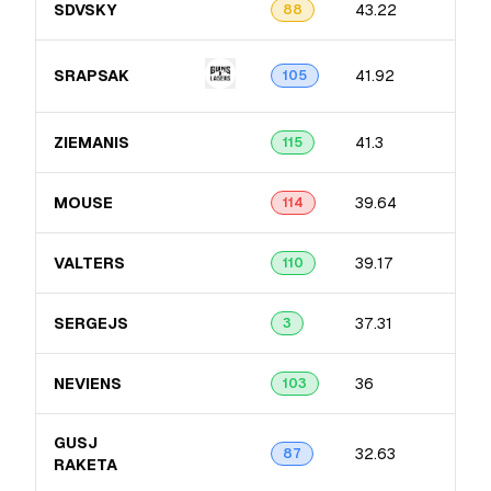
SDVSKY
43.22
88
SRAPSAK
41.92
105
ZIEMANIS
41.3
115
MOUSE
39.64
114
VALTERS
39.17
110
SERGEJS
37.31
3
NEVIENS
36
103
GUSJ
32.63
87
RAKETA