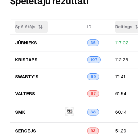
Spēlētāju rezultāti
Spēlētājs
ID
Reitings
JŪRNIEKS
117.02
35
KRISTAPS
112.25
107
SWARTY'S
71.41
89
VALTERS
61.54
87
SMK
60.14
38
SERGEJS
51.29
93