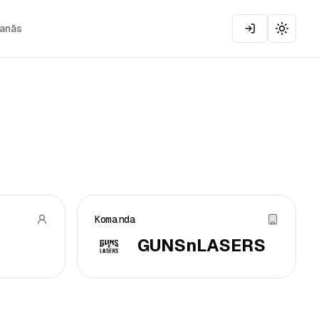
šanās
Toggle
Komanda
GUNSnLASERS