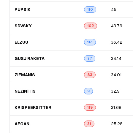
PUPSIK
45
110
SDVSKY
43.79
102
ELZUU
36.42
113
GUSJ RAKETA
34.14
77
ZIEMANIS
34.01
83
NEZINĪTIS
32.9
9
KRISPEEKSITT​ER
31.68
119
AFGAN
25.28
31