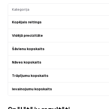
Kategorija
Kopējais reitings
Vidējā precizitāte
Šāvienu kopskaits
Nāves kopskaits
Trāpījumu kopskaits
Ievainojumu kopskaits