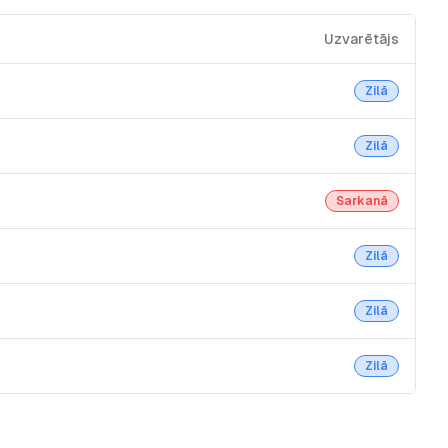
Uzvarētājs
Zilā
Zilā
Sarkanā
Zilā
Zilā
Zilā