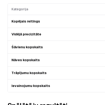
Kategorija
Kopējais reitings
Vidējā precizitāte
Šāvienu kopskaits
Nāves kopskaits
Trāpījumu kopskaits
Ievainojumu kopskaits