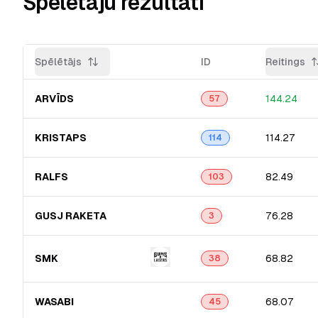
Spēlētāju rezultāti
Spēlētājs
ID
Reitings
ARVĪDS
144.24
57
KRISTAPS
114.27
114
RALFS
82.49
103
GUSJ RAKETA
76.28
3
SMK
68.82
38
WASABI
68.07
45