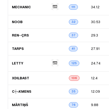
MECHANIC
34.12
111
NOOB
30.53
32
REN─ÇRS
29.3
37
TARPS
27.91
41
LETTY
24.74
125
XDILBAST
12.4
106
C┼¬KMENS
12.09
35
MĀRTIŅŠ
9.88
76