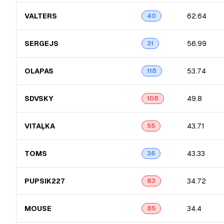
VALTERS
62.64
40
SERGEJS
56.99
31
OLAPAS
53.74
118
SDVSKY
49.8
108
VITAĻKA
43.71
55
TOMS
43.33
36
PUPSIK227
34.72
83
MOUSE
34.4
85